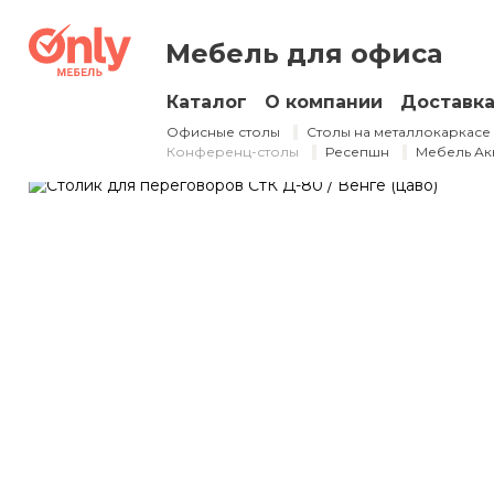
Столик для пер
Мебель для офиса
800×800×750 мм
Каталог
О компании
Доставк
Офисные столы
Столы на металлокаркасе
Конференц-столы
Ресепшн
Мебель Ак
Арт.
СтК Д-80