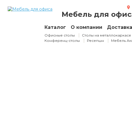
Тумба под оргтехнику
Мебель для офис
Арт.
ТО1
Каталог
О компании
Доставк
Офисные столы
Столы на металлокаркасе
Конференц-столы
Ресепшн
Мебель Ак