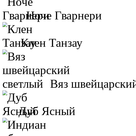
Ноче Гварнери
Клен Танзау
Вяз швейцарски
Дуб Ясный